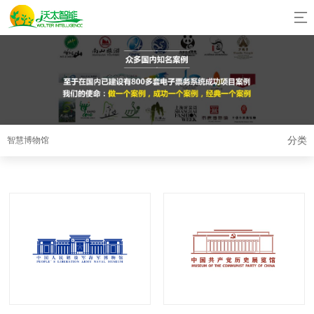
分类
智慧博物馆