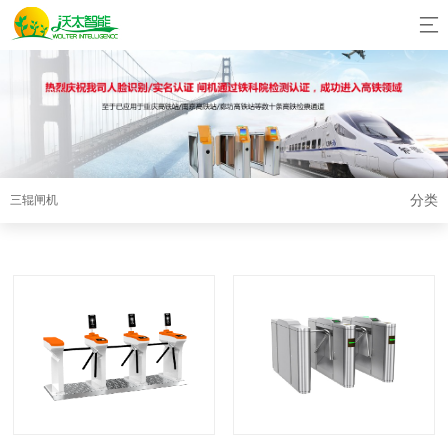
分类
三辊闸机