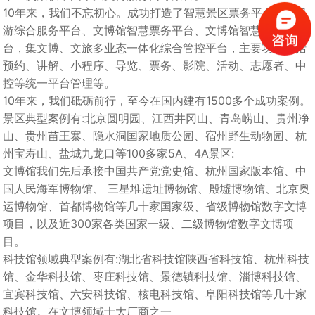
10
年来，我们不忘初心。成功打造了智慧景区票务平台、一机
游综合服务平台、文博馆智慧票务平台、文博馆智慧服务平
台，集文博、文旅多业态一体化综合管控平台，主要功能包括
预约、讲解、小程序、导览、票务、影院、活动、志愿者、中
控等统一平台管理等。
10
1500
年来，我们砥砺前行，至今在国内建有
多个成功案例。
:
景区典型案例有
北京圆明园、江西井冈山、青岛崂山、贵州净
山、贵州苗王寨、隐水洞国家地质公园、宿州野生动物园、杭
100
5A
4A
:
州宝寿山、盐城九龙口等
多家
、
景区
文博馆我们先后承接中国共产党党史馆、杭州国家版本馆、中
国人民海军博物馆、
三星堆遗址博物馆、殷墟博物馆、北京奥
运博物馆、首都博物馆等几十家国家级、省级博物馆数字文博
300
项目，以及近
家各类国家一级、二级博物馆数字文博项
目。
:
科技馆领域典型案例有
湖北省科技馆陕西省科技馆、杭州科技
馆、金华科技馆、枣庄科技馆、景德镇科技馆、淄博科技馆、
宜宾科技馆、六安科技馆、核电科技馆、阜阳科技馆等几十家
科技馆。在文博领域十大厂商之一