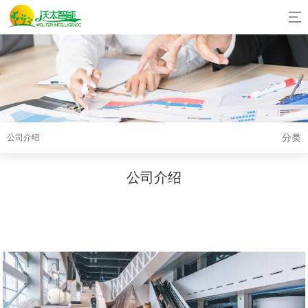
分类
公司介绍
公司介绍