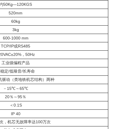
50Kg—120KGS
约
520mm
60kg
3kg
600-1000 mm
TCP/IP
RS485
或
20VAC±20%
50Hz
，
工业级编程产品
/
/
高稳定
低噪音
长寿命
机驱动（类地铁机芯结构）两种
15
65
－
℃
～
℃
20
95
％～
％
0.1S
＜
IP 40
100
次，机芯无故障率达
万次