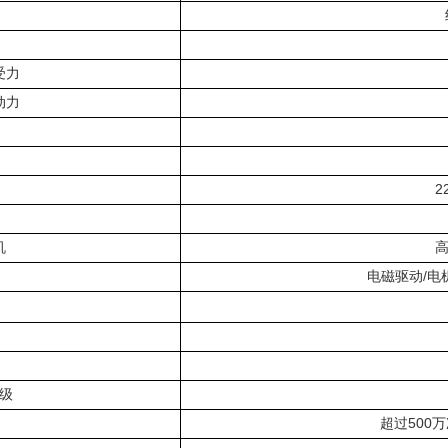
受力
动力
2
机
/
电磁驱动
电
级
500
超过
万