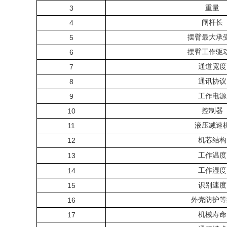
3
重量
4
闸杆长
5
摆臂最大承
6
摆臂工作驱
7
通道宽度
8
通讯协议
9
工作电源
10
控制器
11
液压减速
12
机芯结构
13
工作温度
14
工作湿度
15
识别速度
16
外壳防护等
17
机械寿命