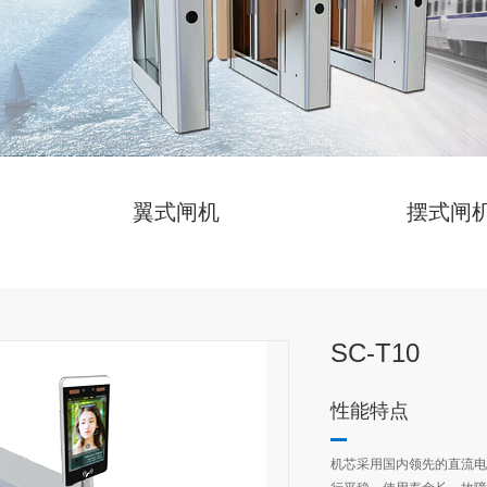
翼式闸机
摆式闸
SC-T10
性能特点
机芯采用国内领先的直流电