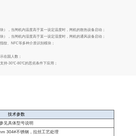
块），当闸机内温度高于某一设定温度时，闸机的散热设备启动；
块），当闸机内湿度高于某一设定湿度时，闸机的通风设备启动；
、指纹、NFC等多种介质识别模块；
显示在园人数；
持-30℃-80℃的恶劣条件下应用；
技术参数
参见具体型号说明
mm 304#
不锈钢，拉丝工艺处理