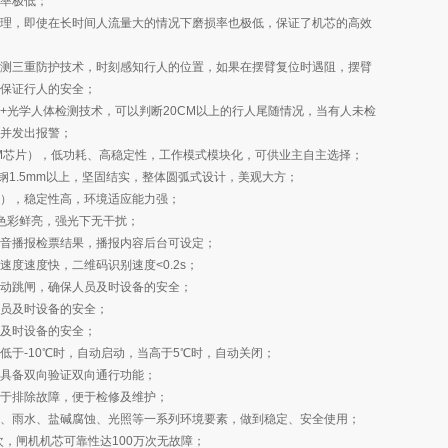
率极低；
理，即使在长时间人流量大的情况下磨损率也极低，保证了机芯的高效
测三重防护技术，时刻感知行人的位置，如果在摆臂复位时遇阻，摆臂
保证行人的安全；
+光学人体检测技术，可以判断20CM以上的行人尾随情况，当有人未检
并发出报警；
M芯片），低功耗、高稳定性，工作模式模块化，可供业主自主选择；
钢1.5mm以上，坚固结实，整体圆弧式设计，美观大方；
），稳定性高，环境适应能力强；
色彩鲜亮，强光下无干扰；
音播报检票结果，播报内容后台可设定；
度速度快，二维码识别速度<0.2s；
动跳闸，确保人员及时设备的安全；
员及时设备的安全；
及时设备的安全；
低于-10℃时，自动启动，当高于5℃时，自动关闭；
具备双向验证双向通行功能；
于排除故障，便于检修及维护；
、雨水、盐碱腐蚀、光照等一系列环境要素，做到稳定、安全使用；
次，闸机机芯可靠性达100万次无故障；