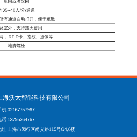
单向或者双向
35--40
/
/
约
人
分
通道
所有通道自动打开，便于疏散
及室外，支持露天使用
RFID
码，
卡、指纹、摄像等
地脚螺栓
上海沃太智能科技有限公司
机:02167757967
话:13795364767
地址:上海市闵行区尚义路115号G4,6楼