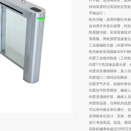
行平稳，使用寿命长，故障
传动装置经过高温热定型处
平稳运行；
防夹功能：采用对数红外检
自动弹开并发出报警，时刻
防尾随功能：采用直驱技术
票尾随，闸机摆臂迅速复位
工业级编程主板（内置AR
机壳板材采用国标304不锈
内置工业级控制器（工控机
内置7寸高清液晶显示屏，
内置语音播报模块，真人语
内置进口二维码识别模块，速
内置空气开关，短路时将自
内置信号防雷模块，确保人
内置浪涌保护器，确保人员
内置恒温器，当闸机内温度
可以单向验证单向通行，也
采用模块化设计、安装，便
设计考虑高温、低温、潮湿
实际机械寿命超过1000万